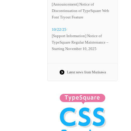
[Announcement] Notice of
Discontinuation of TypeSquare Web
Font Tryout Feature
10/22/25
[Support Information] Notice of
TypeSquare Regular Maintenance –
Starting November 10, 2025
Latest news from Morisawa