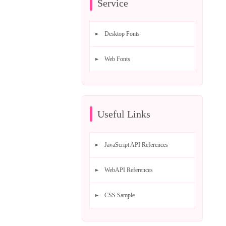
Service
Desktop Fonts
Web Fonts
Useful Links
JavaScript API References
WebAPI References
CSS Sample