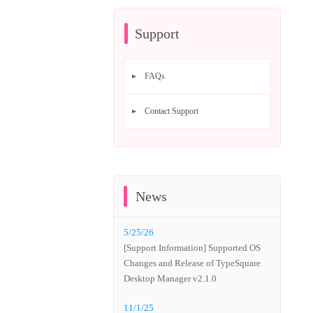
Support
FAQs
Contact Support
News
5/25/26
[Support Information] Supported OS
Changes and Release of TypeSquare
Desktop Manager v2.1.0
11/1/25